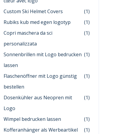
cœur avec logo
Custom Ski Helmet Covers
(1)
Rubiks kub med egen logotyp
(1)
Copri maschera da sci
(1)
personalizzata
Sonnenbrillen mit Logo bedrucken
(1)
lassen
Flaschenöffner mit Logo günstig
(1)
bestellen
Dosenkühler aus Neopren mit
(1)
Logo
Wimpel bedrucken lassen
(1)
Kofferanhänger als Werbeartikel
(1)