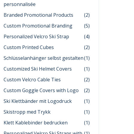
personnalisée
Branded Promotional Products
(2)
Custom Promotional Branding
(5)
Personalized Velcro Ski Strap
(4)
Custom Printed Cubes
(2)
Schlüsselanhänger selbst gestalten
(1)
Customized Ski Helmet Covers
(1)
Custom Velcro Cable Ties
(2)
Custom Goggle Covers with Logo
(2)
Ski Klettbänder mit Logodruck
(1)
Skistropp med Trykk
(1)
Klett Kablebinder bedrucken
(1)
Personalized Velcro Ski Straps with
(1)