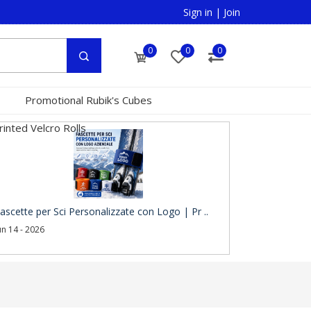
Sign in
|
Join
0
0
0
Promotional Rubik's Cubes
inted Velcro Rolls
ascette per Sci Personalizzate con Logo | Pr ..
un 14 - 2026