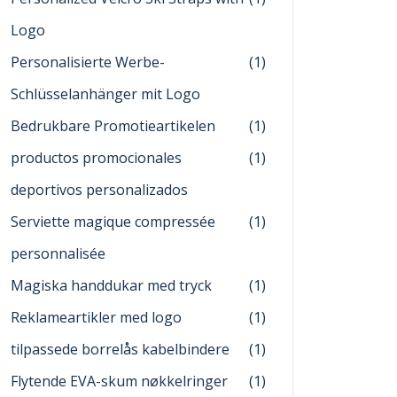
Logo
Personalisierte Werbe-
(1)
Schlüsselanhänger mit Logo
Bedrukbare Promotieartikelen
(1)
productos promocionales
(1)
deportivos personalizados
Serviette magique compressée
(1)
personnalisée
Magiska handdukar med tryck
(1)
Reklameartikler med logo
(1)
tilpassede borrelås kabelbindere
(1)
Flytende EVA-skum nøkkelringer
(1)