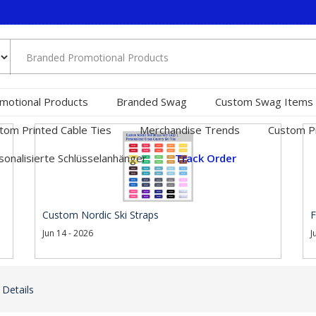
motional Products
Branded Swag
Custom Swag Items
tom Printed Cable Ties
Merchandise Trends
Custom Pr
sonalisierte Schlüsselanhänger
Track Order
Custom Nordic Ski Straps
F
Jun 14 - 2026
J
 Details