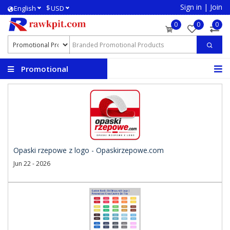
Sign in
|
Join
$
English
USD
0
0
0
Promotional
Products
Opaski rzepowe z logo - Opaskirzepowe.com
Jun 22 - 2026