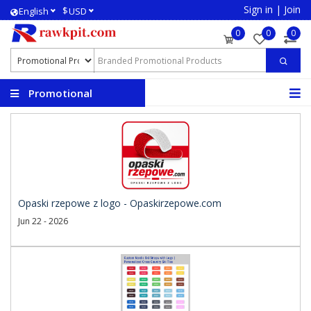
Sign in
|
Join
$
English
USD
0
0
0
Promotional
Products
Opaski rzepowe z logo - Opaskirzepowe.com
Jun 22 - 2026