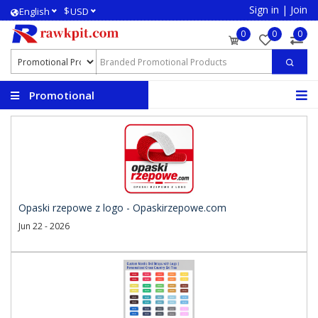
Sign in
|
Join
$
English
USD
0
0
0
Promotional
Products
Opaski rzepowe z logo - Opaskirzepowe.com
Jun 22 - 2026