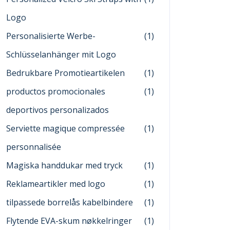
Logo
Personalisierte Werbe-
(1)
Schlüsselanhänger mit Logo
Bedrukbare Promotieartikelen
(1)
productos promocionales
(1)
deportivos personalizados
Serviette magique compressée
(1)
personnalisée
Magiska handdukar med tryck
(1)
Reklameartikler med logo
(1)
tilpassede borrelås kabelbindere
(1)
Flytende EVA-skum nøkkelringer
(1)