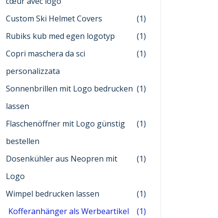
cœur avec logo
Custom Ski Helmet Covers
(1)
Rubiks kub med egen logotyp
(1)
Copri maschera da sci
(1)
personalizzata
Sonnenbrillen mit Logo bedrucken
(1)
lassen
Flaschenöffner mit Logo günstig
(1)
bestellen
Dosenkühler aus Neopren mit
(1)
Logo
Wimpel bedrucken lassen
(1)
Kofferanhänger als Werbeartikel
(1)