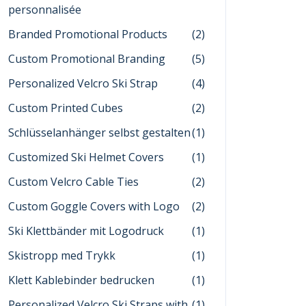
personnalisée
Branded Promotional Products
(2)
Custom Promotional Branding
(5)
Personalized Velcro Ski Strap
(4)
Custom Printed Cubes
(2)
Schlüsselanhänger selbst gestalten
(1)
Customized Ski Helmet Covers
(1)
Custom Velcro Cable Ties
(2)
Custom Goggle Covers with Logo
(2)
Ski Klettbänder mit Logodruck
(1)
Skistropp med Trykk
(1)
Klett Kablebinder bedrucken
(1)
Personalized Velcro Ski Straps with
(1)