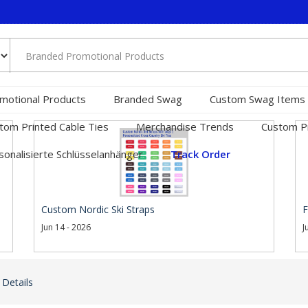
motional Products
Branded Swag
Custom Swag Items
tom Printed Cable Ties
Merchandise Trends
Custom Pr
sonalisierte Schlüsselanhänger
Track Order
Custom Nordic Ski Straps
F
Jun 14 - 2026
J
 Details