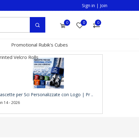
Sign in
|
Join
0
0
0
Promotional Rubik's Cubes
inted Velcro Rolls
ascette per Sci Personalizzate con Logo | Pr ..
un 14 - 2026