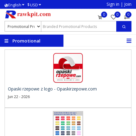
Sign in
|
Join
$
English
USD
0
0
0
Promotional
Products
Opaski rzepowe z logo - Opaskirzepowe.com
Jun 22 - 2026